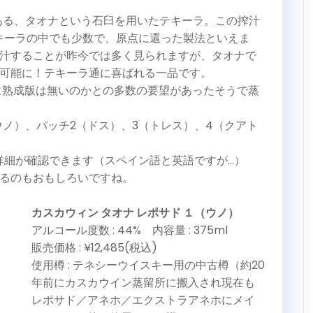
ある、タオナという石臼を用いたテキーラ。この搾汁
テキーラの中でも少数で、原点に還った製法といえま
汁することが昨今では多く見られますが、タオナで
可能に！テキーラ通に喜ばれる一品です。
に熟成版は無いのかとの多数の要望があったそうで蒸
ウノ）、バッチ2（ドス）、3（トレス）、4（クアト
詳細が確認できます（スペイン語と英語ですが…）
るのもおもしろいですね。
カスカウィン タオナ レポサド １（ウノ）
アルコール度数 : 44% 内容量 : 375ml
販売価格 : ¥12,485(税込)
使用樽 : テネシーウイスキー用の中古樽（約20
年前にカスカウイン蒸留所に搬入され現在も
レポサド／アネホ／エクストラアネホにメイ