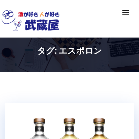
Skip
to
ナ
content
ビ
ゲ
ー
シ
タグ:
エスポロン
ョ
ン
切
り
替
え