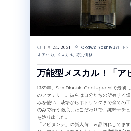
11月 24, 2021
Okawa Yoshiyuki
オアハカ
,
メスカル
,
特別価格
万能型メスカル！「ア
1939年、San Dionisio Ocotepe
のファミリー。彼らは自分たちの所有する畑
みを使い、栽培からボトリングまで全ての工
のみで行う徹底したこだわりで、純粋ナチュラルな
を造り出した。
「アビタンテ」の新入荷！＆品切れしてます