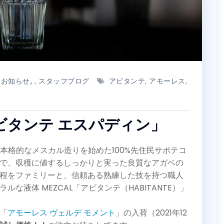
お知らせ
,
スタッフブログ
アビタンテ
,
アモーレス
,
ビタンテ エスパディン」
c村で最初に本格的なメスカル造りを始めた100%先住民サポテコ
で、収穫に値するしっかりと実った良質なアガベの
程をファミリーと、信頼ある熟練した技を持つ職人
液体 MEZCAL「アビタンテ（HABITANTE）」
「
アモーレス ヴェルデ モメント
」の入荷（2021年12